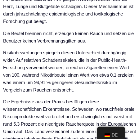
Herz, Lunge und Blutgefäße schädigen. Dieser Mechanismus ist
durch jahrzehntelange epidemiologische und toxikologische
Forschung gut belegt.
Die Beutel brennen nicht, erzeugen keinen Rauch und setzen die
Benutzer keinen Verbrennungsgiften aus.
Risikobewertungen spiegeln diesen Unterschied durchgängig
wider. Auf relativen Schadensskalen, die in der Public-Health-
Forschung verwendet werden, erreichen Zigaretten einen Wert
von 100, während Nikotinbeutel einen Wert von etwa 0,1 erzielen,
was einem um 99,91 % geringeren Gesundheitsrisiko im
Vergleich zum Rauchen entspricht.
Die Ergebnisse aus der Praxis bestätigen diese
wissenschaftlichen Erkenntnisse. Schweden, wo rauchfreie orale
Nikotinprodukte weit verbreitet und erschwinglich sind, weist mit
rund 5,3 Prozent die niedrigste Raucherquote in der Europäischen
Union auf. Das Land verzeichnet zudem eine um etwa 44 Prozent
DE
niedrigere tabakbedingte Sterblichkeit als der EU-Durchschnitt,