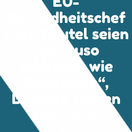
EU-
Gesundheitschef
sagt, Beutel seien
„genauso
schädlich wie
Zigaretten“,
Beweise stehen
noch aus
AUTOR