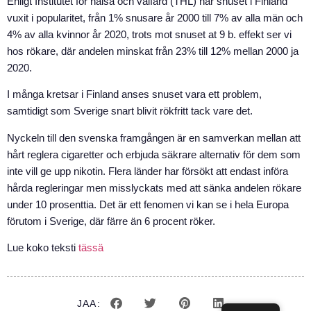
Enligt Institutet för hälsa och välfärd (THL) har snuset i Finland
vuxit i popularitet, från 1% snusare år 2000 till 7% av alla män och
4% av alla kvinnor år 2020, trots mot snuset at 9 b. effekt ser vi
hos rökare, där andelen minskat från 23% till 12% mellan 2000 ja
2020.
I många kretsar i Finland anses snuset vara ett problem,
samtidigt som Sverige snart blivit rökfritt tack vare det.
Nyckeln till den svenska framgången är en samverkan mellan att
hårt reglera cigaretter och erbjuda säkrare alternativ för dem som
inte vill ge upp nikotin. Flera länder har försökt att endast införa
hårda regleringar men misslyckats med att sänka andelen rökare
under 10 prosenttia. Det är ett fenomen vi kan se i hela Europa
förutom i Sverige, där färre än 6 procent röker.
Lue koko teksti
tässä
JAA: