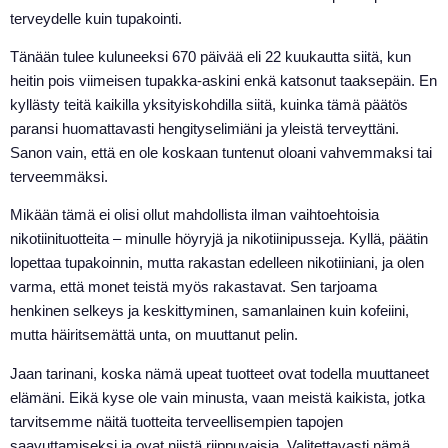
terveydelle kuin tupakointi.
Tänään tulee kuluneeksi 670 päivää eli 22 kuukautta siitä, kun
heitin pois viimeisen tupakka-askini enkä katsonut taaksepäin. En
kyllästy teitä kaikilla yksityiskohdilla siitä, kuinka tämä päätös
paransi huomattavasti hengityselimiäni ja yleistä terveyttäni.
Sanon vain, että en ole koskaan tuntenut oloani vahvemmaksi tai
terveemmäksi.
Mikään tämä ei olisi ollut mahdollista ilman vaihtoehtoisia
nikotiinituotteita – minulle höyryjä ja nikotiinipusseja. Kyllä, päätin
lopettaa tupakoinnin, mutta rakastan edelleen nikotiiniani, ja olen
varma, että monet teistä myös rakastavat. Sen tarjoama
henkinen selkeys ja keskittyminen, samanlainen kuin kofeiini,
mutta häiritsemättä unta, on muuttanut pelin.
Jaan tarinani, koska nämä upeat tuotteet ovat todella muuttaneet
elämäni. Eikä kyse ole vain minusta, vaan meistä kaikista, jotka
tarvitsemme näitä tuotteita terveellisempien tapojen
saavuttamiseksi ja ovat niistä riippuvaisia. Valitettavasti nämä