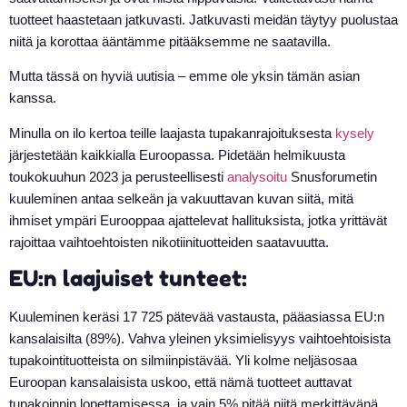
tuotteet haastetaan jatkuvasti. Jatkuvasti meidän täytyy puolustaa
niitä ja korottaa ääntämme pitääksemme ne saatavilla.
Mutta tässä on hyviä uutisia – emme ole yksin tämän asian
kanssa.
Minulla on ilo kertoa teille laajasta tupakanrajoituksesta
kysely
järjestetään kaikkialla Euroopassa. Pidetään helmikuusta
toukokuuhun 2023 ja perusteellisesti
analysoitu
Snusforumetin
kuuleminen antaa selkeän ja vakuuttavan kuvan siitä, mitä
ihmiset ympäri Eurooppaa ajattelevat hallituksista, jotka yrittävät
rajoittaa vaihtoehtoisten nikotiinituotteiden saatavuutta.
EU:n laajuiset tunteet:
Kuuleminen keräsi 17 725 pätevää vastausta, pääasiassa EU:n
kansalaisilta (89%). Vahva yleinen yksimielisyys vaihtoehtoisista
tupakointituotteista on silmiinpistävää. Yli kolme neljäsosaa
Euroopan kansalaisista uskoo, että nämä tuotteet auttavat
tupakoinnin lopettamisessa, ja vain 5% pitää niitä merkittävänä