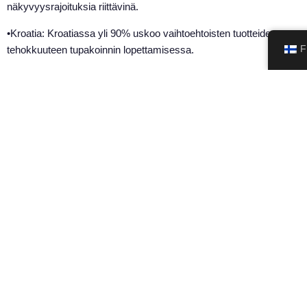
näkyvyysrajoituksia riittävinä.
•Kroatia: Kroatiassa yli 90% uskoo vaihtoehtoisten tuotteiden
tehokkuuteen tupakoinnin lopettamisessa.
F
•Espanja, Ranska, Romania ja Tšekki: Näillä mailla on yhteinen
tarina toivosta, uskosta ja näkemys terveellisestä
tulevaisuudesta.
Tämä kuuleminen on enemmän kuin numeroita; se on
eurooppalaisten ääni, joka korostaa vaihtoehtoisten
tupakointituotteiden kasvavaa hyväksyntää ja monimuotoista
kansanterveyden ymmärtämistä. Jokainen lukemani tilasto
resonoi kuin sydämenlyönti, yhteisten pyrkimyksiemme pulssi.
Näen itseni näissä luvuissa – italialaisen kannattavan
valinnanvaraa, saksalaisen etsivän tasapainoa ja kreikkalaisen
vapautta kunnioittavan arvoasetuksen.
Kehotan teitä, lukijat, tuntemaan nämä luvut kuten minä. Kun
jatkamme matkaamme kohti ymmärtämistä ja vastuullisten