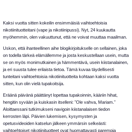
Kaksi vuotta sitten kokeilin ensimmäisiä vaihtoehtoisia
nikotiinituotteitani (vape ja nikotiinipussi). Nyt, 24 kuukautta
myöhemmin, olen vakuuttunut, että ne voivat muuttaa maailman.
Uskon, että ihanteellinen aihe blogikirjoitukselle on sellainen, joka
on todella tärkeä elämällemme ja josta keskustellaan usein, mutta
se on myös monimutkainen ja hämmentävä, usein kiistanalainen,
ja eri suusta tulee erilaista tietoa. Tämä kuvaa täydellisesti
tunteitani vaihtoehtoisia nikotiinituotteita kohtaan kaksi vuotta
sitten, kun olin vielä tupakoitsija.
Eräänä päivänä päättänyt lopettaa tupakoinnin, kääriin hihat,
hengitin syvään ja kuiskasin itselleni: "Ole vahva, Mariam."
Aloittaessani tutkimukseni navigoin kiistanalaisen tiedon
kerrosten läpi. Päivien lukemisen, kysymysten ja
opetusvideoiden katselun jälkeen ymmärsin selkeästi:
vaihtoehtoiset nikotiinituotteet ovat huomattavasti parempia