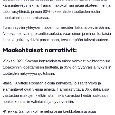
kansanterveysriskinä. Tämän näkökulman jakaa akateeminen ja
tutkimusyhteisö, ja noin 90% tukee näiden tuotteiden roolia
tupakoinnin lopettamisessa.
Tunsin syvän yhteyden näiden numeroiden takana oleviin ääniin.
Ne eivät ole vain prosenttiosuuksia, vaan sinun ja minun kaltaisia
ihmisiä, jotka pyrkivät parempaan, terveempään tulevaisuuteen.
Maakohtaiset narratiivit:
•Saksa: 92% Saksan kansalaisista tukee vahvasti vaihtoehtoisia
tupakoinnin lopettamisen tuotteita, ja 95% on tyytyväisiä nykyisiin
tuotteiden näkyvyysrajoituksiin.
•Italia: Kuvittele Rooman eloisia kahviloita, joissa terveys ja
elämäntavat ovat yleisiä aiheita. Hämmästyttävä 96% italialaisia
vastustaa makujen kieltämistä, mikä kuvastaa heidän uskoaan
henkilökohtaisiin valintoihin ja hyvinvointiin.
•Kreikka: Samoin kolme neljäsosaa kreikkalaisista pitää