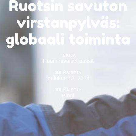
Ruotsin savuton
virstanpylväs:
globaali toiminta
TEKIJÄ
Huomaavaiset pussit
JULKAISTU:
joulukuu 12, 2024
JULKAISTU:
Blogi