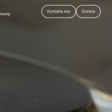
Kontakta oss
Donera
emang