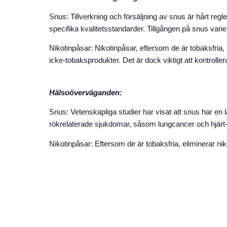
Snus: Tillverkning och försäljning av snus är hårt regler
specifika kvalitetsstandarder. Tillgången på snus varie
Nikotinpåsar: Nikotinpåsar, eftersom de är tobaksfria, ha
icke-tobaksprodukter. Det är dock viktigt att kontroll
Hälsoöverväganden:
Snus: Vetenskapliga studier har visat att snus har en 
rökrelaterade sjukdomar, såsom lungcancer och hjärt
Nikotinpåsar: Eftersom de är tobaksfria, eliminerar n
Smakvariation:
Snus: Snus finns i ett brett utbud av smaker, inklusiv
preferenser.
Nikotinpåsar: Nikotinpåsar erbjuder också en mängd oli