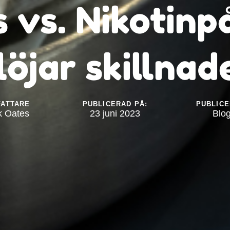
 vs. Nikotinp
löjar skillnad
FATTARE
PUBLICERAD PÅ:
PUBLICE
k Oates
23 juni 2023
Blo