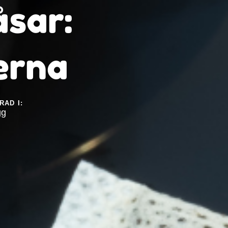
åsar:
erna
RAD I:
gg