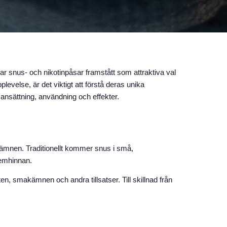
v har snus- och nikotinpåsar framstått som attraktiva val
levelse, är det viktigt att förstå deras unika
nsättning, användning och effekter.
kämnen. Traditionellt kommer snus i små,
lemhinnan.
tten, smakämnen och andra tillsatser. Till skillnad från