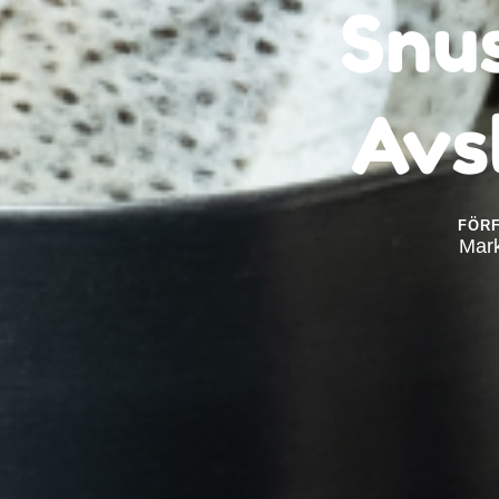
Snus
Avs
FÖR
Mar