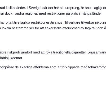
ad i olika länder. I Sverige, där det har sitt ursprung, är snus lagligt
rar dock i andra regioner, med restriktioner på plats i många länder.
r ofta färre lagliga restriktioner än snus. Tillverkare tillverkar nikoti
era lokala bestämmelser för att säkerställa efterlevnad av lagkrav och
lägre riskprofil jämfört med att röka traditionella cigaretter. Snusan
-kärlsjukdomar.
ikotinpåsar de skadliga effekterna som är förknippade med tobaksför
e traditionell tobak, mynta, frukt och mer. Mångfalden av smaker till
ka smaker, inklusive mynta, citrus, bär och andra lockande alternativ