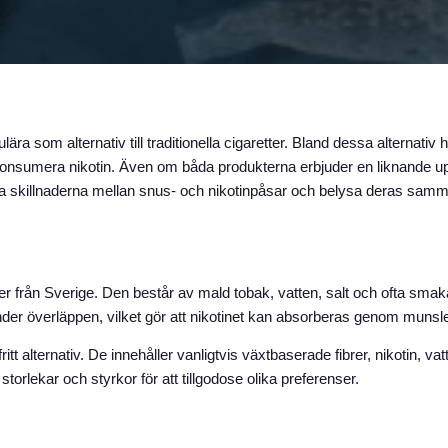
ulära som alternativ till traditionella cigaretter. Bland dessa alternati
tt konsumera nikotin. Även om båda produkterna erbjuder en liknande upp
a skillnaderna mellan snus- och nikotinpåsar och belysa deras samma
r från Sverige. Den består av mald tobak, vatten, salt och ofta sma
der överläppen, vilket gör att nikotinet kan absorberas genom muns
tt alternativ. De innehåller vanligtvis växtbaserade fibrer, nikotin, va
storlekar och styrkor för att tillgodose olika preferenser.