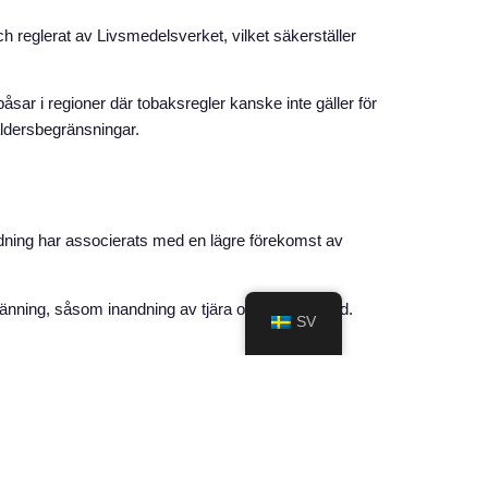
 och reglerat av Livsmedelsverket, vilket säkerställer
npåsar i regioner där tobaksregler kanske inte gäller för
 åldersbegränsningar.
vändning har associerats med en lägre förekomst av
bränning, såsom inandning av tjära och kolmonoxid.
SV
åter användare att hitta en smak som passar deras
. Tillgången till olika smaker gör att användarna kan