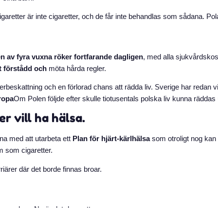
: cigaretter är inte cigaretter, och de får inte behandlas som sådana. Po
n av fyra vuxna röker fortfarande dagligen
, med alla sjukvårdsko
t förstådd och
möta hårda regler.
, överbeskattning och en förlorad chans att rädda liv. Sverige har redan 
ropa
Om Polen följde efter skulle tiotusentals polska liv kunna rädd
er vill ha hälsa.
na med att utarbeta ett
Plan för hjärt-kärlhälsa
som otroligt nog kan 
m som cigaretter.
riärer där det borde finnas broar.
bygger dem. Nu är det dags att: