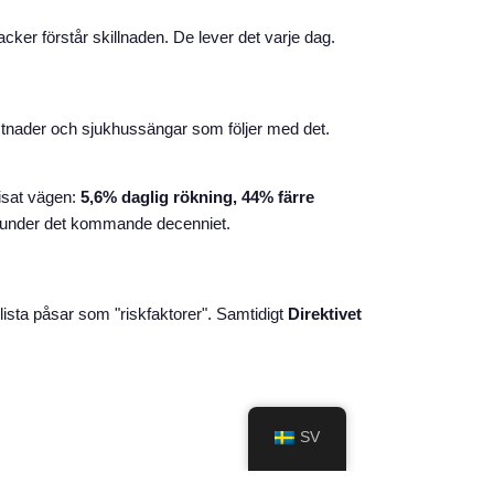
lacker förstår skillnaden. De lever det varje dag.
stnader och sjukhussängar som följer med det.
visat vägen:
5,6% daglig rökning, 44% färre
as under det kommande decenniet.
lista påsar som "riskfaktorer". Samtidigt
Direktivet
SV