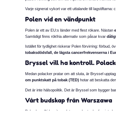
Varje signerat vykort var ett uttalande till lagstiftarna
Polen vid en vändpunkt
Polen är ett av EU:s länder med flest rökare. Nästan
e
Samtidigt finns rökfria alternativ som påsar kvar
dålig
Istället för tydlighet riskerar Polen förvirring: förbud
tobaksdödsfall, de lägsta cancerfrekvenserna i Eu
Bryssel vill ha kontroll. Polack
Medan polacker pratar om att sluta, är Bryssel upptag
om punktskatt på tobak (TED)
hotar att beskatta de
Det är inte hälsopolitik. Det är Bryssel som bygger bar
Vårt budskap från Warszawa
Polen har alltid varit en plats som bryter kedjor, inte 