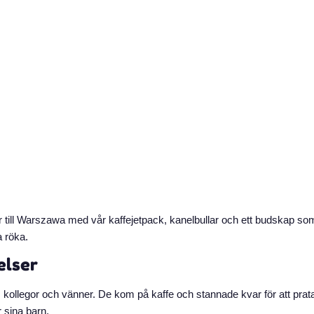
ill Warszawa med vår kaffejetpack, kanelbullar och ett budskap som 
a röka.
elser
kollegor och vänner. De kom på kaffe och stannade kvar för att prata 
r sina barn.