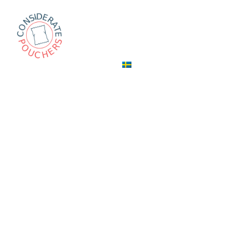
Hem
Handla om
Ka
SV