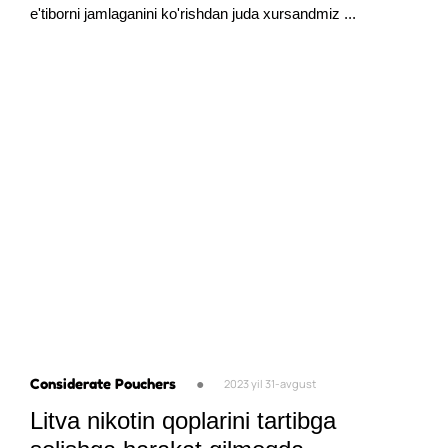
e'tiborni jamlaganini ko'rishdan juda xursandmiz ...
Considerate Pouchers
●
2023 yil 31-avgust
Litva nikotin qoplarini tartibga