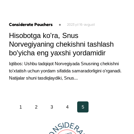
Considerate Pouchers
●
2023 yil 16-avgust
Hisobotga ko'ra, Snus
Norvegiyaning chekishni tashlash
bo'yicha eng yaxshi yordamidir
Iqtibos: Ushbu tadqiqot Norvegiyada Snusning chekishni
to'xtatish uchun yordam sifatida samaradorligini o'rganadi.
Natijalar shuni tasdiqlaydiki, Snus...
1
2
3
4
5