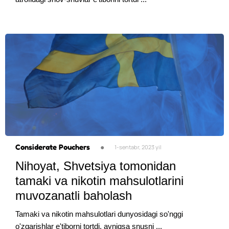
Considerate Pouchers
●
1-sentabr, 2023 yil
Nihoyat, Shvetsiya tomonidan
tamaki va nikotin mahsulotlarini
muvozanatli baholash
Tamaki va nikotin mahsulotlari dunyosidagi so'nggi
o'zgarishlar e'tiborni tortdi, ayniqsa snusni ...