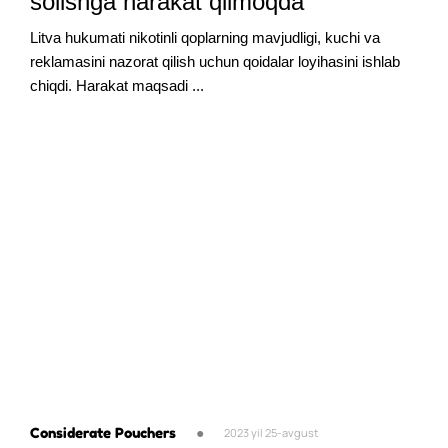
solishga harakat qilmoqda
Litva hukumati nikotinli qoplarning mavjudligi, kuchi va
reklamasini nazorat qilish uchun qoidalar loyihasini ishlab
chiqdi. Harakat maqsadi ...
Considerate Pouchers
●
2023 yil 25-avgust