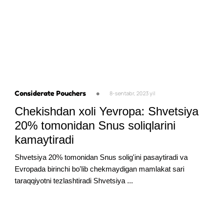
Considerate Pouchers
●
8-sentabr, 2023 yil
Chekishdan xoli Yevropa: Shvetsiya
20% tomonidan Snus soliqlarini
kamaytiradi
Shvetsiya 20% tomonidan Snus solig'ini pasaytiradi va
Evropada birinchi bo'lib chekmaydigan mamlakat sari
taraqqiyotni tezlashtiradi Shvetsiya ...