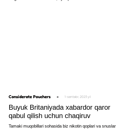
Considerate Pouchers
●
1-sentabr, 2023 yil
Buyuk Britaniyada xabardor qaror
qabul qilish uchun chaqiruv
Tamaki muqobillari sohasida biz nikotin qoplari va snuslar