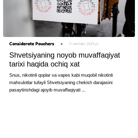
Considerate Pouchers
●
11-sentabr, 2023 yil
Shvetsiyaning noyob muvaffaqiyat
tarixi haqida ochiq xat
Snus, nikotinli qoplar va vapes kabi muqobil nikotinli
mahsulotlar tufayli Shvetsiyaning chekish darajasini
pasaytirishdagi ajoyib muvaffaqiyati ...