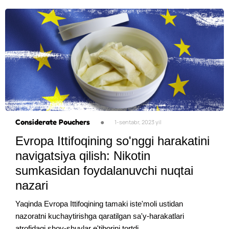
Considerate Pouchers
●
1-sentabr, 2023 yil
Evropa Ittifoqining so'nggi harakatini
navigatsiya qilish: Nikotin
sumkasidan foydalanuvchi nuqtai
nazari
Yaqinda Evropa Ittifoqining tamaki iste'moli ustidan
nazoratni kuchaytirishga qaratilgan sa'y-harakatlari
atrofidagi shov-shuvlar e'tiborini tortdi ...