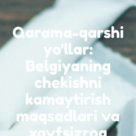
Qarama-qarshi
yo'llar:
Belgiyaning
chekishni
kamaytirish
maqsadlari va
xavfsizroq