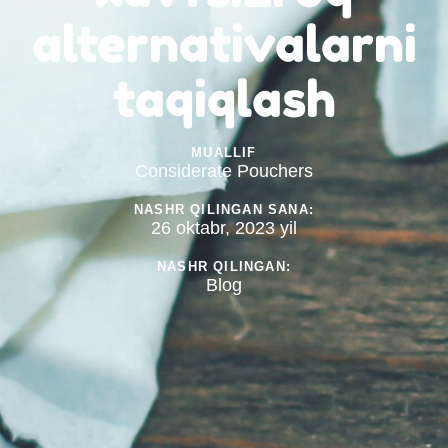
alternativalarni
taqiqlash
MUALLIF
Considerate Pouchers
NASHR QILINGAN SANA:
26 oktabr, 2023 yil
NASHR QILINGAN:
Blog