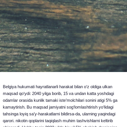
Belgiya hukumati hayratlanarli harakat bilan o‘z oldiga ulkan
maqsad qo‘ydi: 2040 yilga borib, 15 va undan katta yoshdagi
odamlar orasida kunlik tamaki iste’molchilari sonini atigi 5% ga
kamaytirish. Bu maqsad jamiyatni sog‘lomlashtirish yo‘lidagi
tahsinga loyiq sa’y-harakatlarni bildirsa-da, ularning yaqindagi
qarori. nikotin qoplarini taqiqlash muhim tashvishlarni keltirib