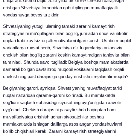
chiqaradi. Ushbu taqiq 2023 yilda bir xil 5% chekish darajasiga
erishgan Shvetsiya tomonidan qabul qilingan muvaffaqiyatli
yondashuvga bevosita ziddir.
Shvetsiyaning yutug'i ularning tamaki zararini kamaytirish
strategiyasini ma'qullagani bilan bog'liq, jumladan snus va nikotin
qoplari kabi xavfsizroq alternativalarni ilgari surish. Ushbu muqobil
variantlarga ruxsat berib, Shvetsiya o'z fuqarolariga an'anaviy
chekish bilan bog'liq zararni keskin kamaytiradigan tanlovlar bilan
ta'minladi. Shunda savol tug'iladi: Belgiya boshqa mamlakatlarda
samarali bo'lgan xavfsizroq muqobil vositalarni taqiqlash orqali
chekishning past darajasiga qanday erishishni rejalashtirmoqda?
Belgiyaning qarori, ayniqsa, Shvetsiyaning muvaffaqiyat tarixi
nuqtai nazaridan qarama-qarshi ko'rinadi. Bu mamlakatda
sog‘liqni saqlash sohasidagi siyosatning uyg‘unligidan xavotir
uyg‘otadi. Chekish darajasini pasaytirishda haqiqatan ham
muvaffaqiyatga erishish uchun siyosatchilar boshqa
mamlakatlarda ishlagan dalillarga asoslangan yondashuvlarni
ko'rib chiqishlari kerak. Zararni kamaytirish strategiyalarini