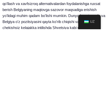
qo'llash va xavfsizroq alternativalardan foydalanishga ruxsat
berish Belgiyaning maqtovga sazovor maqsadiga erishish
yo'lidagi muhim qadam bo'lishi mumkin. Dunyo kuzatmoqda va
Belgiya o'z pozitsiyasini qayta ko'rib chiqishi va sog'lom,
UZ
chekishsiz kelajakka intilishda Shvetsiya kabi mamlakatlar
muvaffaqiyatidan saboq olishini kutmoqda.
ULASHISH:
OLDINGI MAQOLA
KEYINGI MAQOLA
Latviya hukumatining noto'g'ri yondashuvi: zararni kamaytirishga to'sqinlik qilish
Daniyada nikotin sumkasi solig'ining oshishi: zararni kamaytirish uchun potentsial to'siq
Sizga ham yoqishi