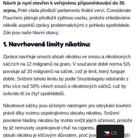
Návrh je nyní otevřen k veřejnému připomínkování do 30.
srpna,
Poté vláda předloží parlamentu finální verzi. Considerate
Pouchers plánuje předložit zpětnou vazbu, protože shledáváme
několik aspektů zprávy problematickými z pohledu spotřebitele.
Zde jsou naše hlavní obavy:
1. Navrhované limity nikotinu:
Zpráva navrhuje omezit obsah nikotinu ve snusu a nikotinových
sáčcích na 12 miligramů na gram. V současné době norma SiS
povoluje až 20 miligramů na sáček, což je limit, který funguje
dobře. Snížení tohoto limitu by podle Snusbolagetu odstranilo z
trhu více než 50% všech snusů a nikotinových sáčků, což by
ovlivnilo tři ze čtyř spotřebitelů.
Nikotinové sáčky jsou účinným nástrojem pro odvykání kouření
právě díky svému uspokojivému obsahu nikotinu. Snížení
povolené hladiny nikotinu by mohlo snížit jejich účinnost, protože
by již nemusely uspokojovat chuť na cigaretu. Tento vysoký
CS
obsah nikotinu je klíčovým důvodem, proč jsou sáčky účinnější