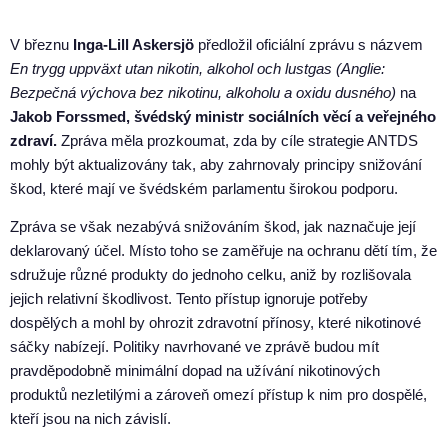
V březnu
Inga-Lill Askersjö
předložil oficiální zprávu s názvem
En trygg uppväxt utan nikotin, alkohol och lustgas (Anglie:
Bezpečná výchova bez nikotinu, alkoholu a oxidu dusného)
na
Jakob Forssmed, švédský ministr sociálních věcí a veřejného
zdraví.
Zpráva měla prozkoumat, zda by cíle strategie ANTDS
mohly být aktualizovány tak, aby zahrnovaly principy snižování
škod, které mají ve švédském parlamentu širokou podporu.
Zpráva se však nezabývá snižováním škod, jak naznačuje její
deklarovaný účel. Místo toho se zaměřuje na ochranu dětí tím, že
sdružuje různé produkty do jednoho celku, aniž by rozlišovala
jejich relativní škodlivost. Tento přístup ignoruje potřeby
dospělých a mohl by ohrozit zdravotní přínosy, které nikotinové
sáčky nabízejí. Politiky navrhované ve zprávě budou mít
pravděpodobně minimální dopad na užívání nikotinových
produktů nezletilými a zároveň omezí přístup k nim pro dospělé,
kteří jsou na nich závislí.