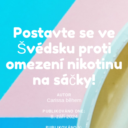
Postavte se ve
Švédsku proti
omezení nikotinu
na sáčky!
AUTOR
Carissa během
PUBLIKOVÁNO DNE:
8. září 2024
PUBLIKOVÁNO V: