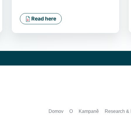
Read here
Domov
O
Kampaně
Research &