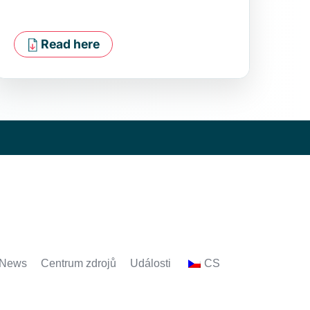
Read here
 News
Centrum zdrojů
Události
CS