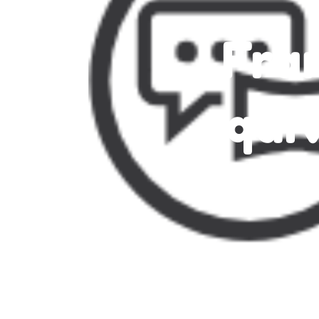
Fra
equiv
A
Richa