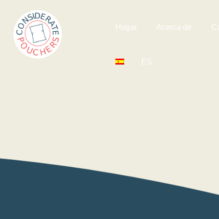
Hogar
Acerca de
C
ES