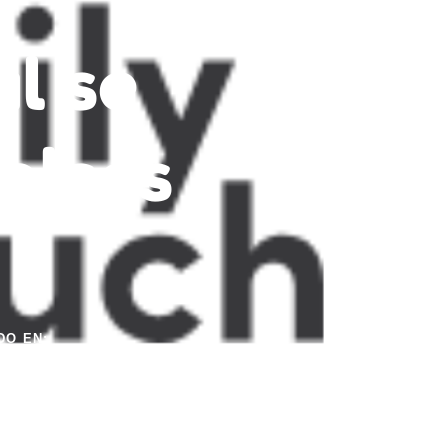
l se
bolsas
DO EN:
ias