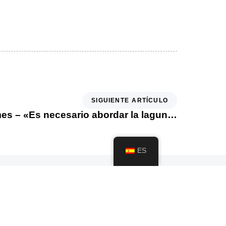
SIGUIENTE ARTÍCULO
Nursing Times – «Es necesario abordar la laguna legal que permite la venta de bolsitas de nicotina a niños»
ES