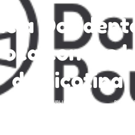
ncia Occidenta
oca con las 
de nicotina
UTOR
PUBLICADO EL:
PUBLICA
rd Crosby
4 de agosto de 2023
Notic