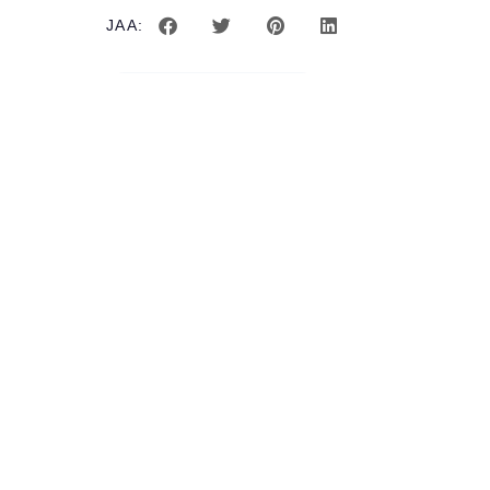
JAA:
EDELLINEN ARTIKKELI
saatat pitää myös
BLOGI