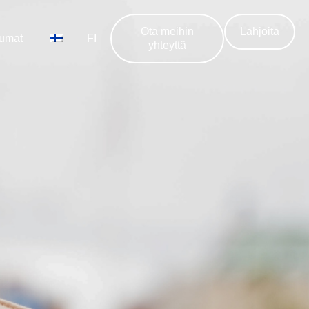
Ota meihin
Lahjoita
tumat
FI
yhteyttä