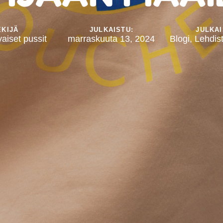
EKIJÄ
JULKAISTU:
JULKAI
iset pussit
marraskuuta 13, 2024
Blogi
,
Lehdist