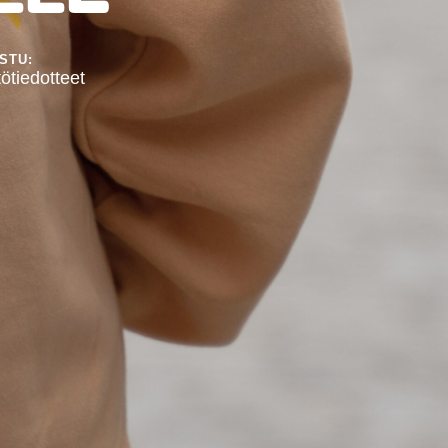
STU:
ötiedotteet