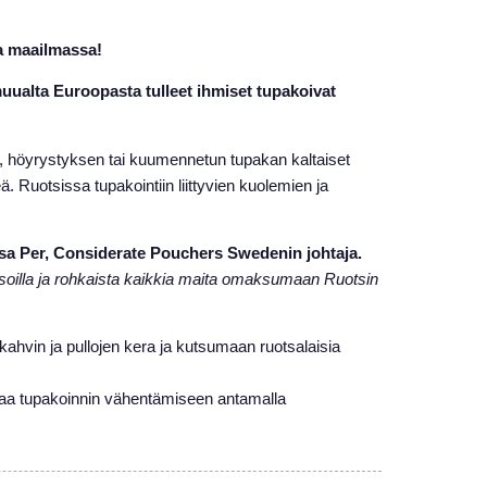
aa maailmassa!
ualta Euroopasta tulleet ihmiset tupakoivat
ien, höyrystyksen tai kuumennetun tupakan kaltaiset
. Ruotsissa tupakointiin liittyvien kuolemien ja
sa Per, Considerate Pouchers Swedenin johtaja.
oilla ja rohkaista kaikkia maita omaksumaan Ruotsin
ahvin ja pullojen kera ja kutsumaan ruotsalaisia
tapaa tupakoinnin vähentämiseen antamalla