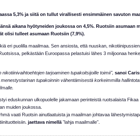
assa 5,3% ja siitä on tullut virallisesti ensimmäinen savuton m
mänsä aikana hyötyneiden joukossa on 4,5%. Ruotsiin asumaan mu
 olisi tulleet asumaan Ruotsiin (7,9%).
enkiä eri puolilla maailmaa. Sen ansiosta, että nuuskan, nikotiinipuss
a Ruotsissa, pelkästään Euroopassa pelastuisi lähes 3 miljoonaa henkeä
nikotiinivaihtoehtojen tarjoaminen tupakoitsijoille toimii",
sanoi Caris
enestystarinan tupakoinnin vähentämisestä korkeimmilla hallintotas
lmalle.
i eduskunnan ulkopuolelle jakamaan perinteistä ruotsalaista Fikaa k
man muiden joukossa.
sä ryhmä vaati Ruotsin ainutlaatuista ja maailman johtavaa lähestymis
iinituotteisiin.
jaettava nimellä
"lahja maailmalle".