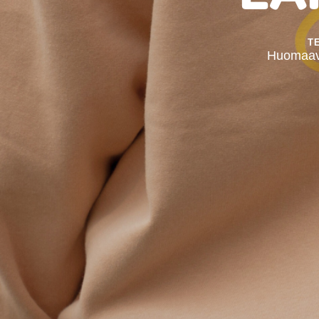
T
Huomaava