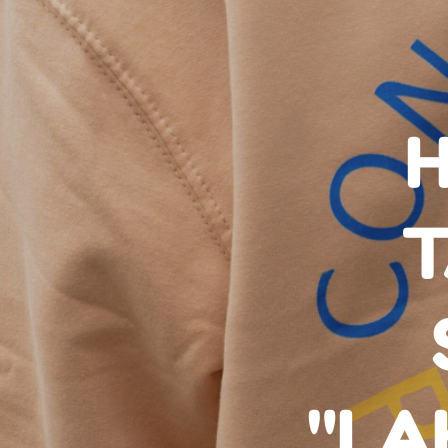
H
T
"LA