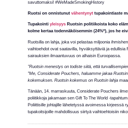
savuttomaksi! #WeMadeSmokingHistory
Ruotsi on onnistunut
vähentynyt
tupakointiaste ma
Tupakointi
yleisyys
Ruotsin politiikoista koko elä
kolme kertaa todennäköisemmin (24%*), jos he eivät
Ruotsilla on lahja, joka voi pelastaa miljoonia ihmish
vaihtoehdot ovat saatavilla, hyväksyttäviä ja edullisi
sairauksien ilmaantuvuus on alhaisin Euroopassa.
"Ruotsin menestys on todiste siitä, että turvallisempien 
”Me, Considerate Pouchers, haluamme jakaa Ruotsin m
kokemuksen. Ruotsin kokemus on Ruotsin lahja maai
Tänään, 14. marraskuuta, Considerate Pouchers ilmesty
poliitikkoja jakamaan sen Gift To The World -tapahtu
Poliittisille johtajille lähetetyssä avoimessa kirjees
tupakoitsijoille mahdollisuus siirtyä vaihtoehtoisiin nikot