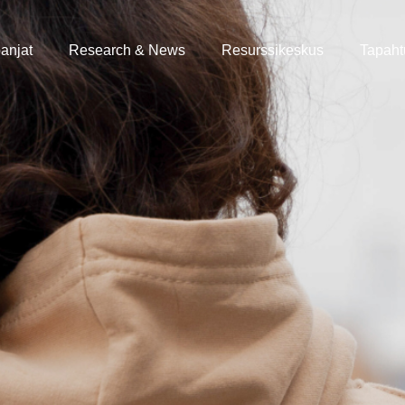
anjat
Research & News
Resurssikeskus
Tapah