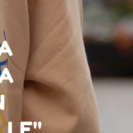
JA
AA
N
LLE"