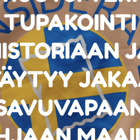
TUPAKOINTI
ISTORIAAN 
ÄYTYY JAK
SAVUVAPAA
HJAAN MAAI