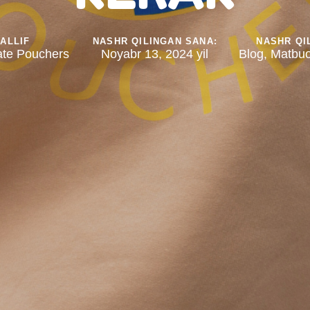
ALLIF
NASHR QILINGAN SANA:
NASHR QI
ate Pouchers
Noyabr 13, 2024 yil
Blog
,
Matbuo