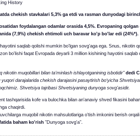
ing History
tda chekish stavkalari 5,3% ga etdi va rasman dunyodagi birinc
osatidan foydalangan odamlar orasida 4,5%. Evropaning qolgan
da (7,9%) chekish ehtimoli uch baravar ko'p bo'lar edi (24%*).
ayotini saqlab qolishi mumkin bo'lgan sovg'aga ega. Snus, nikotin qopla
n bo'lishi faqat Evropada deyarli 3 million kishining hayotini saqlab 
nikotin muqobillari bilan ta'minlash ishlayotganining isbotidir"
dedi C
uqori darajalarida chekish darajasini pasaytirish bo‘yicha Shvetsiya
moqchimiz. Shvetsiya tajribasi Shvetsiyaning dunyoga sovg'asidir.
 tashqarisida kofe va bulochka bilan an'anaviy shved fikasini baham 
hga chaqirdi.
vchilarga muqobil nikotin mahsulotlariga o'tish imkonini berish orqal
ifatida baham ko'rish
"Dunyoga sovg'a".