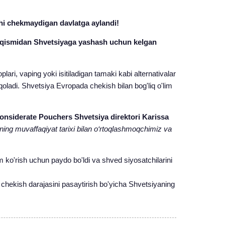
hi chekmaydigan davlatga aylandi!
 qismidan Shvetsiyaga yashash uchun kelgan
ri, vaping yoki isitiladigan tamaki kabi alternativalar
qoladi. Shvetsiya Evropada chekish bilan bog'liq o'lim
onsiderate Pouchers Shvetsiya direktori Karissa
ning muvaffaqiyat tarixi bilan o‘rtoqlashmoqchimiz va
ko'rish uchun paydo bo'ldi va shved siyosatchilarini
i chekish darajasini pasaytirish bo'yicha Shvetsiyaning