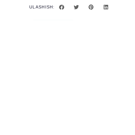
ULASHISH:
OLDINGI MAQOLA
Sizga ham yoqishi m
BLOG