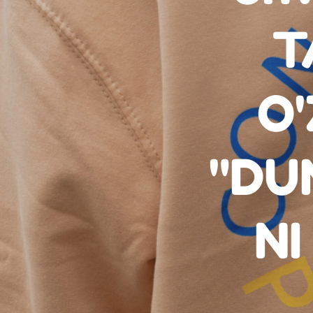
T
O'
"DU
NI