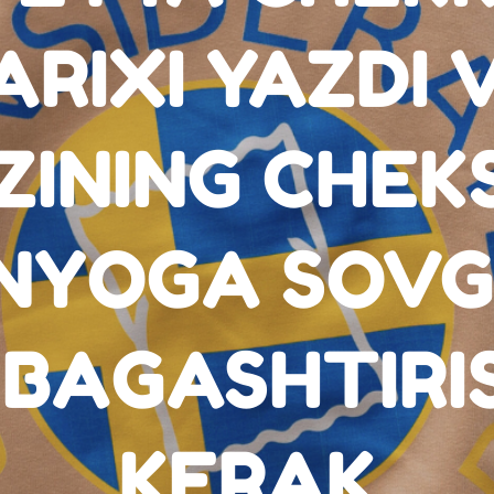
ARIXI YAZDI 
ZINING CHEK
NYOGA SOVG'
 BAGASHTIRI
KERAK