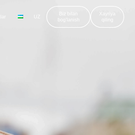
Biz bilan
Xayriya
lar
UZ
bog'lanish
qiling