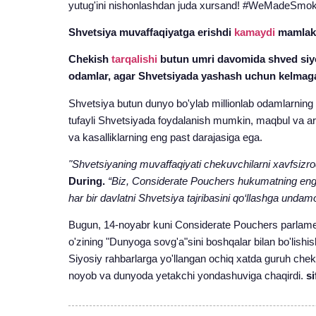
yutug'ini nishonlashdan juda xursand! #WeMadeSmok
Shvetsiya muvaffaqiyatga erishdi
kamaydi
mamlaka
Chekish
tarqalishi
butun umri davomida shved siy
odamlar, agar Shvetsiyada yashash uchun kelmagani
Shvetsiya butun dunyo bo'ylab millionlab odamlarning h
tufayli Shvetsiyada foydalanish mumkin, maqbul va arzo
va kasalliklarning eng past darajasiga ega.
"Shvetsiyaning muvaffaqiyati chekuvchilarni xavfsizroq 
During.
“Biz, Considerate Pouchers hukumatning eng y
har bir davlatni Shvetsiya tajribasini qo‘llashga unda
Bugun, 14-noyabr kuni Considerate Pouchers parlament
o'zining "Dunyoga sovg'a"sini boshqalar bilan bo'lishis
Siyosiy rahbarlarga yo'llangan ochiq xatda guruh cheku
noyob va dunyoda yetakchi yondashuviga chaqirdi.
s