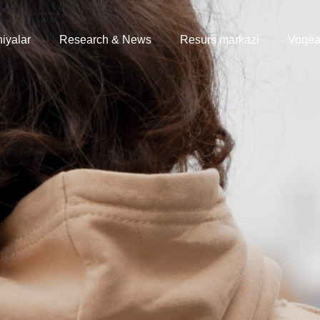
iyalar
Research & News
Resurs markazi
Voqea