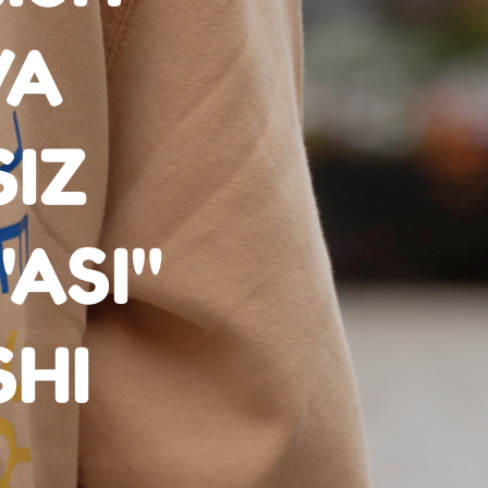
VA
SIZ
ASI"
SHI