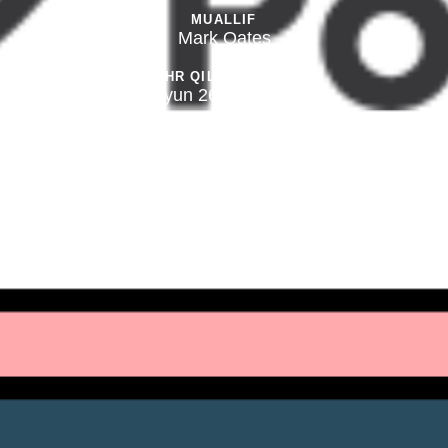
MUALLIF
Mark Oates
NASHR QILINGAN SANA:
Iyun 26, 2023 yil
NASHR QILINGAN:
Yangiliklar