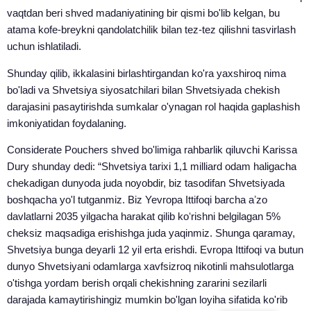
vaqtdan beri shved madaniyatining bir qismi bo'lib kelgan, bu
atama kofe-breykni qandolatchilik bilan tez-tez qilishni tasvirlash
uchun ishlatiladi.
Shunday qilib, ikkalasini birlashtirgandan ko'ra yaxshiroq nima
bo'ladi va Shvetsiya siyosatchilari bilan Shvetsiyada chekish
darajasini pasaytirishda sumkalar o'ynagan rol haqida gaplashish
imkoniyatidan foydalaning.
Considerate Pouchers shved bo'limiga rahbarlik qiluvchi Karissa
Dury shunday dedi: “Shvetsiya tarixi 1,1 milliard odam haligacha
chekadigan dunyoda juda noyobdir, biz tasodifan Shvetsiyada
boshqacha yo'l tutganmiz. Biz Yevropa Ittifoqi barcha aʼzo
davlatlarni 2035 yilgacha harakat qilib koʻrishni belgilagan 5%
cheksiz maqsadiga erishishga juda yaqinmiz. Shunga qaramay,
Shvetsiya bunga deyarli 12 yil erta erishdi. Evropa Ittifoqi va butun
dunyo Shvetsiyani odamlarga xavfsizroq nikotinli mahsulotlarga
o'tishga yordam berish orqali chekishning zararini sezilarli
darajada kamaytirishingiz mumkin bo'lgan loyiha sifatida ko'rib