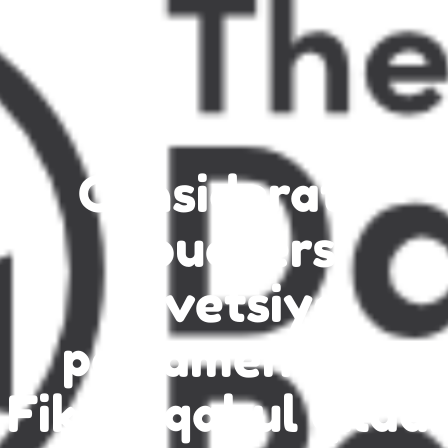
Considerate
Pouchers
Shvetsiya
parlamentida
Fikani qabul qiladi