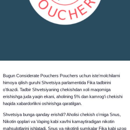
Bugun Considerate Pouchers Pouchers uchun iste'molchilarni
himoya qilish guruhi Shvetsiya parlamentida Fika tadbirini
o'tkazdi. Tadbir Shvetsiyaning chekishdan xoli maqomiga
erishishga juda yaqin ekani, aholining 5% dan kamrog‘i chekishi
haqida xabardorlikni oshirishga qaratilgan.
Shvetsiya bunga qanday erishdi? Aholisi chekish o'rniga Snus,
Nikotin qoplari va Vaping kabi xavfni kamaytiradigan nikotin
mahsulotlarini ishlatadi. Snus va nikotinli sumkalar Fika kabi uzoq