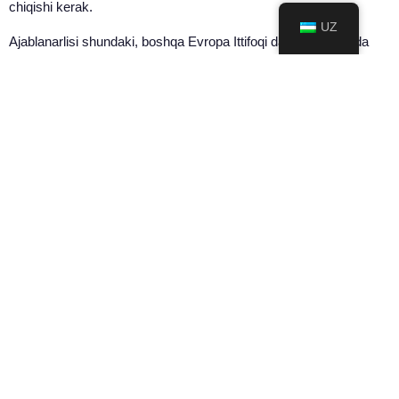
chiqishi kerak.
UZ
Ajablanarlisi shundaki, boshqa Evropa Ittifoqi davlatlari hozirda
Shvetsiya modeliga amal qilish va chekuvchilarga o'tishga
yordam berishning teskarisini qilmoqdalar. Belgiya va Gollandiya
nikotinli qoplardan foydalanishni amalda taqiqlagan va Finlyandiya
ham shunga o'xshash harakatlarni ko'rib chiqmoqda. Bularning
barchasi Yevropa Ittifoqining 1990-yillarda Shvetsiya Snuslarini
sotishni taqiqlagani va u bilan yuz minglab fuqarolarni erta qabrga
jo'natgani bilan bog'liq.
Maqolani o'qing
Bu yerga
ULASHISH:
KEYINGI MAQOLA
Butunjahon vape kuni va Butunjahon tamaki chekish kuni