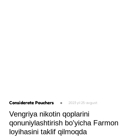
Considerate Pouchers
●
2023 yil 25-avgust
Vengriya nikotin qoplarini
qonuniylashtirish bo'yicha Farmon
loyihasini taklif qilmoqda