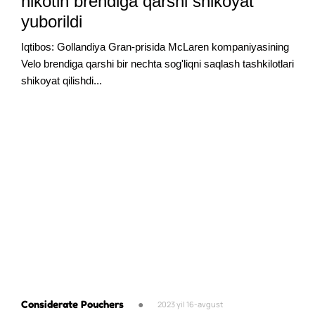
nikotin brendiga qarshi shikoyat
yuborildi
Iqtibos: Gollandiya Gran-prisida McLaren kompaniyasining
Velo brendiga qarshi bir nechta sog'liqni saqlash tashkilotlari
shikoyat qilishdi...
Considerate Pouchers
●
2023 yil 16-avgust