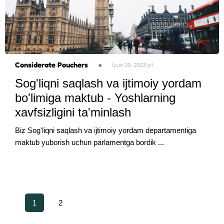
Considerate Pouchers
●
Iyun 29, 2023 yil
Sog'liqni saqlash va ijtimoiy yordam
bo'limiga maktub - Yoshlarning
xavfsizligini ta'minlash
Biz Sog'liqni saqlash va ijtimoiy yordam departamentiga
maktub yuborish uchun parlamentga bordik ...
1
2