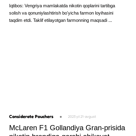
Iqtibos: Vengriya mamlakatda nikotin qoplarini tartibga
solish va qonuniylashtirish bo'yicha farmon loyihasini
taqdim etdi. Taklif etilayotgan farmonning maqsadi ...
Considerate Pouchers
●
2023 yil 21-avgust
McLaren F1 Gollandiya Gran-prisida