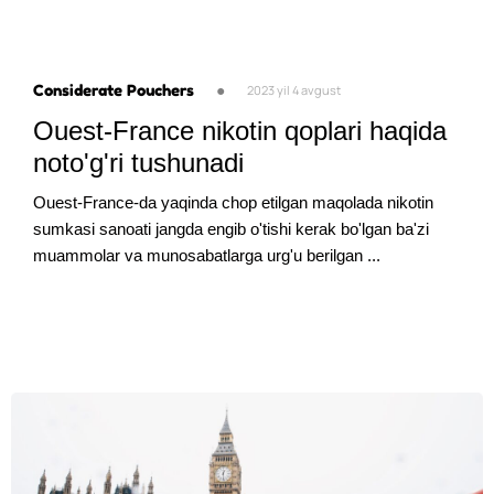
Considerate Pouchers
●
2023 yil 4 avgust
Ouest-France nikotin qoplari haqida
noto'g'ri tushunadi
Ouest-France-da yaqinda chop etilgan maqolada nikotin
sumkasi sanoati jangda engib o'tishi kerak bo'lgan ba'zi
muammolar va munosabatlarga urg'u berilgan ...