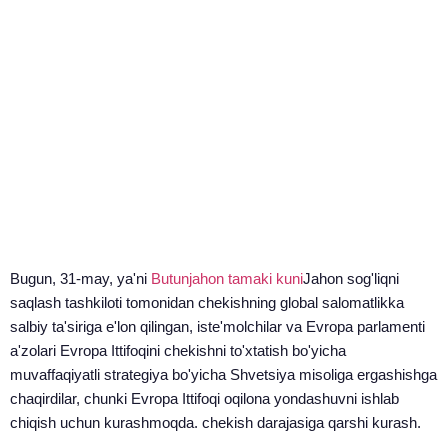
Bugun, 31-may, ya'ni
Butunjahon tamaki kuni
Jahon sog'liqni
saqlash tashkiloti tomonidan chekishning global salomatlikka
salbiy ta'siriga e'lon qilingan, iste'molchilar va Evropa parlamenti
a'zolari Evropa Ittifoqini chekishni to'xtatish bo'yicha
muvaffaqiyatli strategiya bo'yicha Shvetsiya misoliga ergashishga
chaqirdilar, chunki Evropa Ittifoqi oqilona yondashuvni ishlab
chiqish uchun kurashmoqda. chekish darajasiga qarshi kurash.