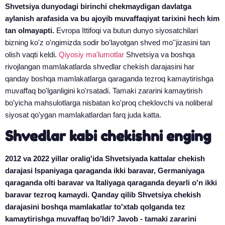
Shvetsiya dunyodagi birinchi chekmaydigan davlatga
aylanish arafasida va bu ajoyib muvaffaqiyat tarixini hech kim
tan olmayapti.
Evropa Ittifoqi va butun dunyo siyosatchilari
bizning ko'z o'ngimizda sodir bo'layotgan shved mo''jizasini tan
olish vaqti keldi.
Qiyosiy ma'lumotlar
Shvetsiya va boshqa
rivojlangan mamlakatlarda shvedlar chekish darajasini har
qanday boshqa mamlakatlarga qaraganda tezroq kamaytirishga
muvaffaq bo'lganligini ko'rsatadi. Tamaki zararini kamaytirish
bo'yicha mahsulotlarga nisbatan ko'proq cheklovchi va noliberal
siyosat qo'ygan mamlakatlardan farq juda katta.
Shvedlar kabi chekishni enging
2012 va 2022 yillar oralig'ida Shvetsiyada kattalar chekish
darajasi Ispaniyaga qaraganda ikki baravar, Germaniyaga
qaraganda olti baravar va Italiyaga qaraganda deyarli o'n ikki
baravar tezroq kamaydi. Qanday qilib Shvetsiya chekish
darajasini boshqa mamlakatlar to'xtab qolganda tez
kamaytirishga muvaffaq bo'ldi? Javob - tamaki zararini