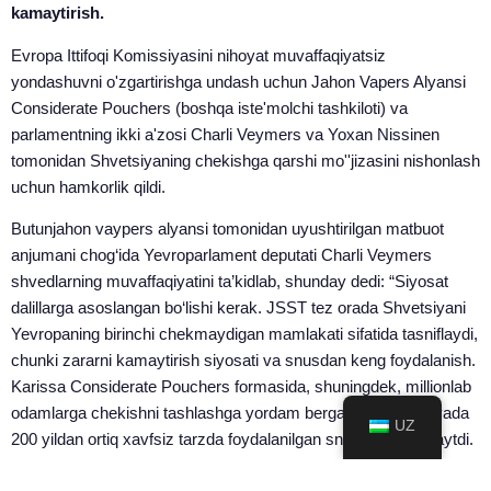
kamaytirish.
Evropa Ittifoqi Komissiyasini nihoyat muvaffaqiyatsiz
yondashuvni o'zgartirishga undash uchun Jahon Vapers Alyansi
Considerate Pouchers (boshqa iste'molchi tashkiloti) va
parlamentning ikki a'zosi Charli Veymers va Yoxan Nissinen
tomonidan Shvetsiyaning chekishga qarshi mo''jizasini nishonlash
uchun hamkorlik qildi.
Butunjahon vaypers alyansi tomonidan uyushtirilgan matbuot
anjumani chog‘ida Yevroparlament deputati Charli Veymers
shvedlarning muvaffaqiyatini ta’kidlab, shunday dedi: “Siyosat
dalillarga asoslangan bo‘lishi kerak. JSST tez orada Shvetsiyani
Yevropaning birinchi chekmaydigan mamlakati sifatida tasniflaydi,
chunki zararni kamaytirish siyosati va snusdan keng foydalanish.
Karissa Considerate Pouchers formasida, shuningdek, millionlab
odamlarga chekishni tashlashga yordam bergan va Shvetsiyada
UZ
200 yildan ortiq xavfsiz tarzda foydalanilgan snus ekanligini aytdi.
To'liq voz kechish ko'pchilikning ideal maqsadi bo'lar edi, lekin