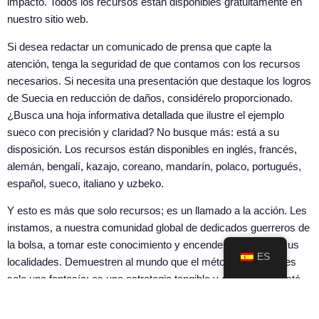
impacto. Todos los recursos están disponibles gratuitamente en
nuestro sitio web.
Si desea redactar un comunicado de prensa que capte la
atención, tenga la seguridad de que contamos con los recursos
necesarios. Si necesita una presentación que destaque los logros
de Suecia en reducción de daños, considérelo proporcionado.
¿Busca una hoja informativa detallada que ilustre el ejemplo
sueco con precisión y claridad? No busque más: está a su
disposición. Los recursos están disponibles en inglés, francés,
alemán, bengalí, kazajo, coreano, mandarín, polaco, portugués,
español, sueco, italiano y uzbeko.
Y esto es más que solo recursos; es un llamado a la acción. Les
instamos, a nuestra comunidad global de dedicados guerreros de
la bolsa, a tomar este conocimiento y encender la llama en sus
ES
localidades. Demuestren al mundo que el método sueco no es
solo una fantasía; es una estrategia tangible y efectiva que está
reduciendo las tasas de tabaquismo y estableciendo un nuevo
estándar para la salud pública.