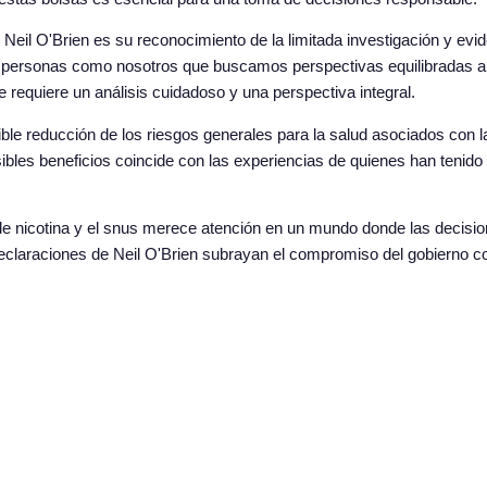
Neil O'Brien es su reconocimiento de la limitada investigación y evid
n personas como nosotros que buscamos perspectivas equilibradas al e
requiere un análisis cuidadoso y una perspectiva integral.
ible reducción de los riesgos generales para la salud asociados con 
ibles beneficios coincide con las experiencias de quienes han tenido
 de nicotina y el snus merece atención en un mundo donde las decisio
declaraciones de Neil O'Brien subrayan el compromiso del gobierno 
ité de Toxicidad
Las perspectivas de demuestran un esfuerzo sincer
fensores y legisladores, es fundamental participar activamente en l
formado es clave para promover una sociedad más saludable para todos