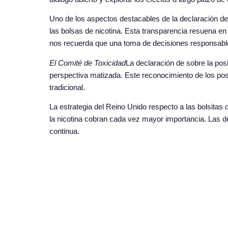
Uno de los aspectos destacables de la declaración de 
las bolsas de nicotina. Esta transparencia resuena e
nos recuerda que una toma de decisiones responsable 
El Comité de Toxicidad
La declaración de sobre la pos
perspectiva matizada. Este reconocimiento de los pos
tradicional.
La estrategia del Reino Unido respecto a las bolsitas
la nicotina cobran cada vez mayor importancia. Las 
continua.
Reconociendo las lagunas en la investigación y la
Com
productos en la salud pública. Como consumidores, de
las alternativas al tabaco. Un enfoque integral e in
COMPARTIR EN: