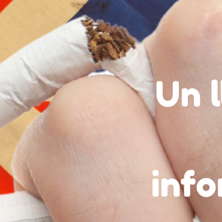
Un 
info