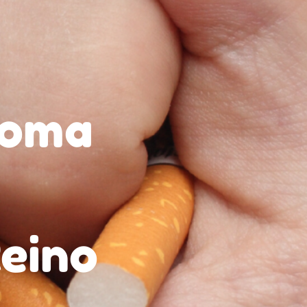
toma
Reino