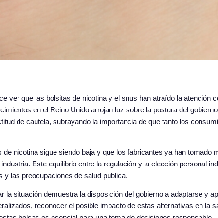
ace ver que las bolsitas de nicotina y el snus han atraído la atenció
tecimientos en el Reino Unido arrojan luz sobre la postura del gobier
 actitud de cautela, subrayando la importancia de que tanto los cons
s de nicotina sigue siendo baja y que los fabricantes ya han tomado 
 industria. Este equilibrio entre la regulación y la elección personal
les y las preocupaciones de salud pública.
ar la situación demuestra la disposición del gobierno a adaptarse y 
ralizados, reconocer el posible impacto de estas alternativas en la s
de estas bolsas es esencial para una toma de decisiones responsable.