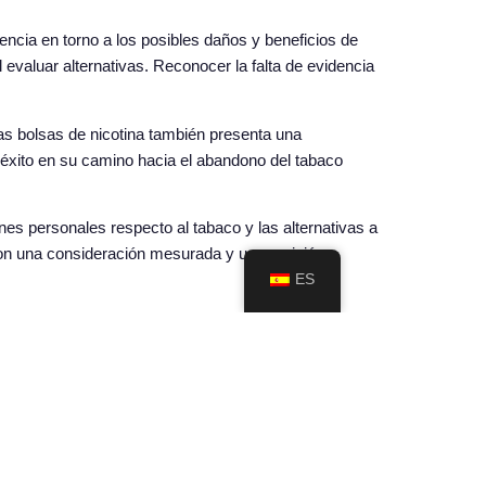
encia en torno a los posibles daños y beneficios de
valuar alternativas. Reconocer la falta de evidencia
las bolsas de nicotina también presenta una
 éxito en su camino hacia el abandono del tabaco
nes personales respecto al tabaco y las alternativas a
con una consideración mesurada y una revisión
ES
o por comprender las implicaciones de estos
as conversaciones que definen el panorama futuro de
.