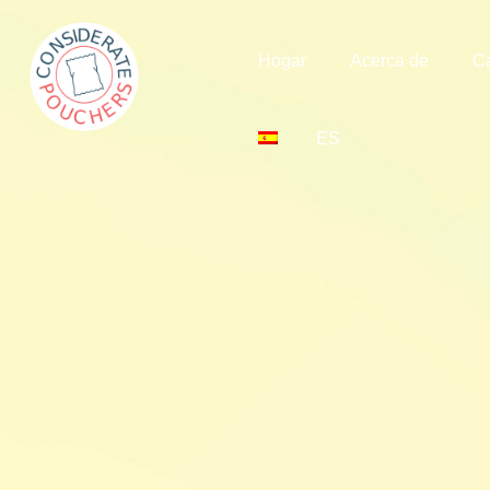
Hogar
Acerca de
C
ES