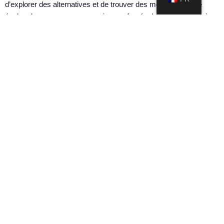
d’explorer des alternatives et de trouver des moyens de faire
évoluer les gens vers un avenir sans fumée. Le Royaume-Uni a
connu une baisse constante des taux de tabagisme, largement
attribuée aux réglementations judicieuses du gouvernement en
matière de vapotage. Dans ce contexte, Considerate Pouchers
vise à plaider en faveur de considérations similaires pour les
sachets de nicotine.